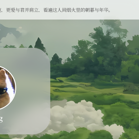
笆，更爱与君并肩立，看遍这人间烟火里的朝暮与年华。
g