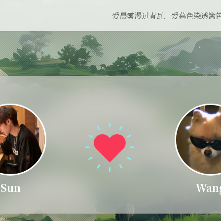
爱晨雾漫过青瓦，爱暮色染透篱
Sun
Wan